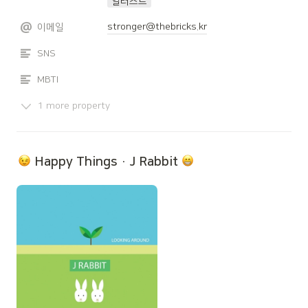
일러스트
stronger@thebricks.kr
이메일
SNS
MBTI
1 more property
 Happy Things · J Rabbit 