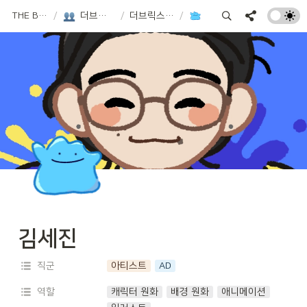
THE BRICKS GAMES
/
더브릭스게임즈는 이런 사람들이 함께 하고 있어요!
/
더브릭스게임즈 구성원 소개
/
김세진
김세진
직군
아티스트
AD
역할
캐릭터 원화
배경 원화
애니메이션