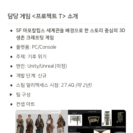
담당 게임 <프로젝트 T> 소개
•
SF 아포칼립스 세계관을 배경으로 한 스토리 중심의 3D 
생존 크래프팅 게임
•
플랫폼: PC/Console
•
주제: 기후 위기
•
엔진: Unity/Unreal (미정)
•
개발 단계: 신규
•
스팀 얼리엑세스 시점: 27.4Q 
(약 2년)
팀 구성
•
컨셉 아트