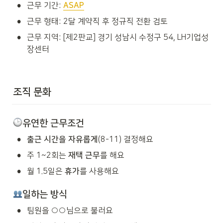
•
근무 기간: 
ASAP
•
근무 형태: 2달 계약직 후 정규직 전환 검토
•
근무 지역: [제2판교] 경기 성남시 수정구 54, LH기업성
장센터
조직 문화
유연한 근무조건
•
출근 시간을 자유롭게
(8-11) 결정해요
•
주 1~2회는 
재택 근무
를 해요
•
월 1.5일은 
휴가
를 사용해요
일하는 방식
•
팀원을 ○○님으로 불러요