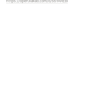
https://open.kakao.com/o/s6YAREbi